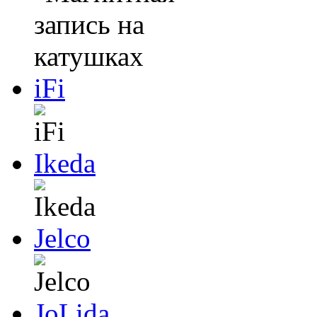
iFi
Ikeda
Jelco
JoLida