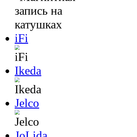
iFi
Ikeda
Jelco
JoLida