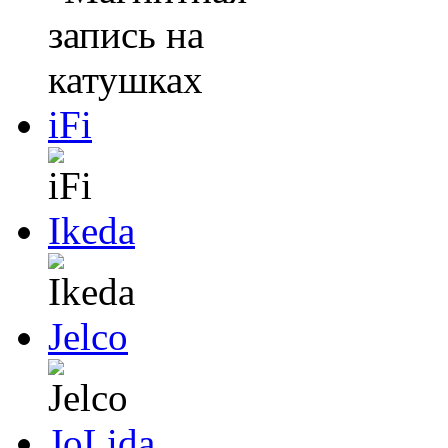
iFi
Ikeda
Jelco
JoLida