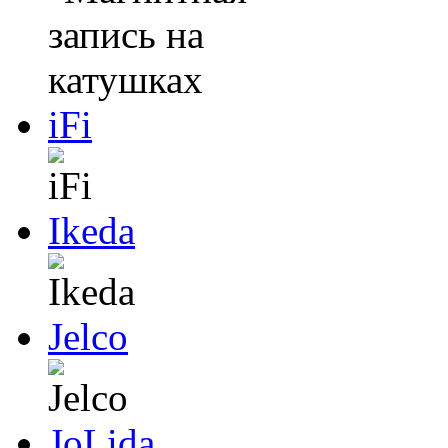
iFi
Ikeda
Jelco
JoLida