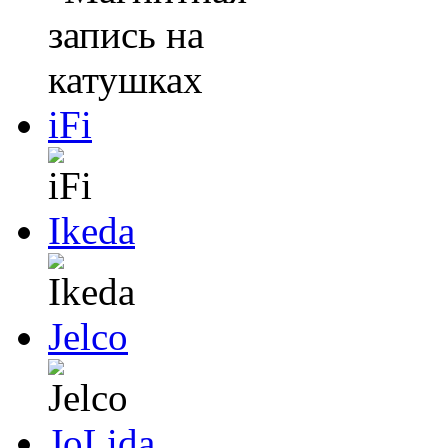
iFi
Ikeda
Jelco
JoLida