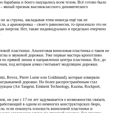
но барабаны и бонго ошущались всем телом. Всё готово было
то – явный признак высококлассного динамического
н за струны, закладывая этим никогда ещё так не
а, а аранжировка – своего равновесия, то произошло это не
ая энергия. Нет, также индивидуально и предельно очерчено
.
овой пластинки. Аналоговая виниловая пластинка о таком не
 иглы и звуковой дорожки. Уже первые мастера кропотливо
ая по прямой линии в направлении центра пластинки. Все, до
ения, под которым алмаз считывает модуляцию дорожки.
tz, Revox, Pierre Lurne или Goldmund), которые измеряли
роигрываемой дорожке. Но более распространённым стал
кции (Air Tangent, Eminent Technology, Kuzma, Rockport,
в, он уже с 17-ти лет задумывается о возможностях связать
, работающий в одном из немногих конструкторских бюро,
ль: если покинуть плоскость виниловой пластинки и