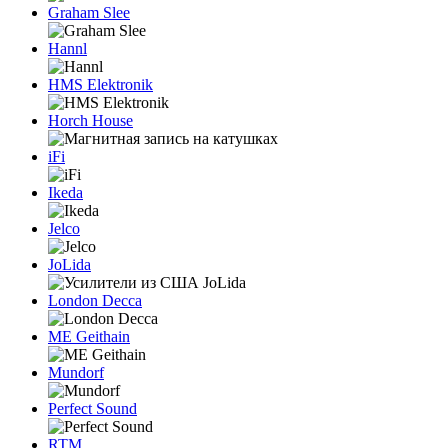
Graham Slee
Hannl
HMS Elektronik
Horch House
iFi
Ikeda
Jelco
JoLida
London Decca
ME Geithain
Mundorf
Perfect Sound
RTM