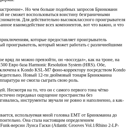
настроение». Но чем больше подобных запросов Бринкманн
угой не сможет воспользоваться воистину безграничными
оснимателя. Для действительно высококлассного проигрывателя
анное взаимодействие всех компонентов, вот что важно, и что
 приключениям, которые предоставляет проигрыватель
вый проигрыватель, который может работать с различнейшими
е вряд ли можно превзойти, он «восседал», как на троне, на
00 Евро база Harmonic Resolution System (HRS). Обе,
дключена к Kondo KSL-М7 фоно-корректору посредством Kondo
еубедительно. Новый 12-ти дюймовый тонарм Бринкманна
паратура не смогла сыграть свою роль.
 Несмотря на то, что он с самого первого тона чётко
листично передавал ощущение пространства без
гивались, инструменты звучали не ровно и наполненно, а как-
ывается, используемая мной головка ЕМТ от Бринкманна до
 упоительно. Она стала настоящим определением
unk-версии Луиса Гаски (Atlantic Grooves Vol.1/Rhino 2-LP-