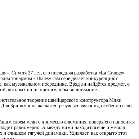
t». Спустя 27 лет, его последняя разработка «La Grange»,
ким тонармом «Thales» сам себе делает конкуренцию?
, как музыкальном посреднике. Вряд ли найдётся предмет, о
ний, которых он не принимал бы во внимание.
блистательное творение швейцарского конструктора Михи
. Для Бринкманна же важен результат звучания, особенно если
йшим слоем меди с примесью алюминия, поверх его наносится
исходит равномерно. А между ними находится ещё и металл
х и слишком тягучей динамики. Удивляет, как открыто этот
 фирмы.