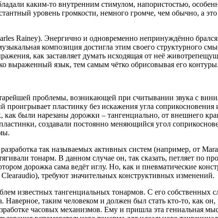
обладали каким-то внутренним стимулом, напористостью, особен
онстантный уровень громкости, немного громче, чем обычно, а э
rles Rainey). Энергично и одновременно непринуждённо брался о
зыкальная композиция достигла этим своего структурного смысл
ражения, как заставляет думать исходящая от неё животрепещущ
ярко выраженный язык, тем самым чётко обрисовывая его контуры
арейшей проблемы, возникающей при считывании звука с винил
рый проигрывает пластинку без искажения угла соприкосновения
ак, как были нарезаны дорожки – тангенциально, от внешнего кр
 пластинки, создавали постоянно меняющийся угол соприкоснов
мы.
разработка так называемых активных систем (например, от Maran
гивали тонарм. В данном случае он, так сказать, петляет по п
ром дорожка сама ведёт иглу. Но, как и пневматические констру
r, Clearaudio), требуют значительных конструктивных изменений.
лем известных тангенциальных тонармов. С его собственных сло
 Наверное, таким человеком и должен был стать кто-то, как он
работке часовых механизмов. Ему и пришла эта гениальная мыс