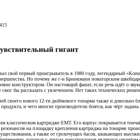
 415
увствительный гигант
л свой первый проигрыватель в 1980 году, легендарный «Konstan
ершенства. Но почему же г-н Бринкманн новаторским швейцарс
не конструктором. Он настоящий фанат, если речь идёт о звуке
 смог бы рассказать с увлечением. Нет таких технических реше
ией своего нового 12-ти дюймового тонарма также и довольно 
о продукта, и чего многие производители боятся, как чёрт ладана
м классическом картридже ЕМТ. Его корпус покрывается тонча
ача резонансов на площадку крепления картриджа на тонарме про
-существования, а также от грохочущих басов, квакающих высоки
ретениями, которые у других конструкторов являются секретом