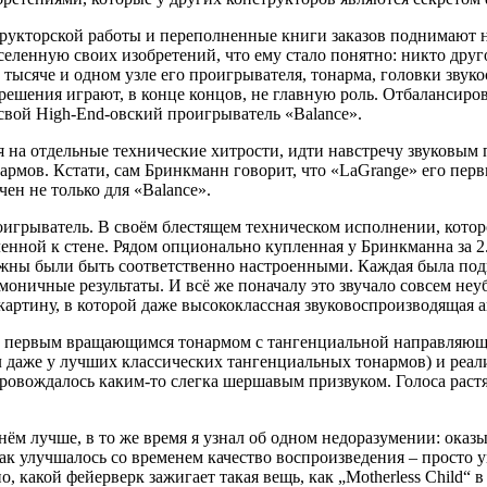
рукторской работы и переполненные книги заказов поднимают 
 вселенную своих изобретений, что ему стало понятно: никто др
тысяче и одном узле его проигрывателя, тонарма, головки звук
ешения играют, в конце концов, не главную роль. Отбалансиров
свой High-End-овский проигрыватель «Balance».
я на отдельные технические хитрости, идти навстречу звуковым
рмов. Кстати, сам Бринкманн говорит, что «LaGrange» его пер
ен не только для «Balance».
оигрыватель. В своём блестящем техническом исполнении, которо
нной к стене. Рядом опционально купленная у Бринкманна за 2.5
жны были быть соответственно настроенными. Каждая была по
моничные результаты. И всё же поначалу это звучало совсем н
ртину, в которой даже высококлассная звуковоспроизводящая ап
 первым вращающимся тонармом с тангенциальной направляющей.
чал даже у лучших классических тангенциальных тонармов) и реа
провождалось каким-то слегка шершавым призвуком. Голоса растя
ём лучше, в то же время я узнал об одном недоразумении: оказ
как улучшалось со временем качество воспроизведения – просто
акой фейерверк зажигает такая вещь, как „Motherless Child“ в F