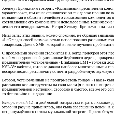
Хельмут Бринкманн говорит: «Кульминация десятилетий конст
удовлетворяет, тем яснее становится: он так далеко проник во
познаниями в области точнейшего согласования компонентов в 
составляющие его компоненты и использованные технические р
делает его неподрожаемым. Не зря Хельмут Бринкманн назвал 
Имея запас этих знаний, можно спокойно, не обращая внимани
«LaGrange» своей возможностью использования различных тона
тонармами. Даже с SME, который в плане звучания проблематич
С проблемами звучания столкнулся и я, когда приобрёл этот пр
моей многоуровневой аудио-полке берёзового дерева, прикрепле
предварительно установленные «Brinkmann-EMT» головки дол
KSL-Vz кабелей, которые давали наиболее многогранные и гар
воспроизводил расплывчатую, почти раздробленную звуковую ка
Второй, установленный на проигрыватель тонарм «Thales» был
расставлял все инструменты на свои места (я такого не встре
предварительной настройки, свободно и быстро, всё же это со
то беспокойно и надорванно.
Вскоре, новый 12-ти дюймовый тонарм стал играть с каждым дн
этого ни разу не применялась, она была совершенно новой. А 
непринуждённого потока музыкальной энергии. Просто безумно, к