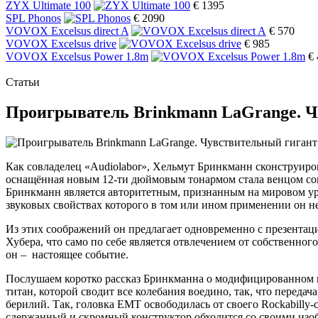
ZYX Ultimate 100
€ 1395
SPL Phonos
€ 2090
VOVOX Excelsus direct A
€ 570
VOVOX Excelsus drive
€ 985
VOVOX Excelsus Power 1.8m
€
Статьи
Проигрыватель Brinkmann LaGrange. Ч
Как совладелец «Audiolabor», Хельмут Бринкманн сконструирова
оснащённая новым 12-ти дюймовым тонармом стала венцом сов
Бринкманн является авторитетным, признанным на мировом уров
звуковых свойствах которого в том или ином применении он не
Из этих соображений он предлагает одновременно с презентац
Хубера, что само по себе является отвлечением от собственног
он – настоящее событие.
Послушаем коротко рассказ Бринкманна о модифицированном и
титан, которой сводит все колебания воедино, так, что перед
берилий. Так, головка ЕМТ освободилась от своего Rockabilly
сдержанный и скромный конструктор обходится со своими изоб