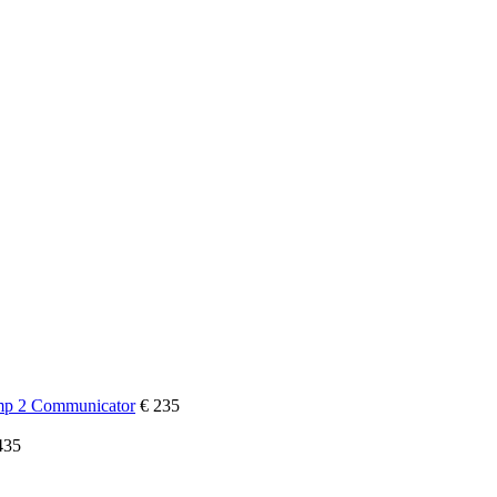
€ 235
435