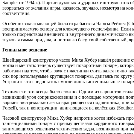
Sampler от 1994 г.). Партии духовых и ударных инструментов 
взорваться от желания игры, казалось, звучало, несмотря на к
соответствия.
Особенно захватывающей была игра басиста Чарлза Рейнея (Cha
воспринимаемую основу для клокочущего госпел-фанка. Если му
только посредством внешнего и внутреннего динамического вы
звуковая гамма придала, и не только басу, свой собственный, 
Гениальное решение
Швейцарский конструктор часов Миха Хубер нашёл решение ст
могла и мечтать: теперь существует поворотный тонарм, кото
работали над тем, чтобы звук с пластинки считывался точно т
сих пор используемые крутящиеся тонармы, двигаясь по кругу
Устранить этот недостаток смогли лишь тангенциальные тонар
Технически это всегда было сложно. Одним из вариантов стала 
возникший угол соприкосновения и с помощью моторчика подтя
вариант экстремально легко вращающегося подшипника, при кото
Forsell), так и конструкции, двигающиеся на колёсиках (Southe
Часовой конструктор Миха Хубер напротив хотел избежать проб
тангенциальный тонарм с преимуществами карданного тонарма.
занимающихся решением технических задач, возникших при раз